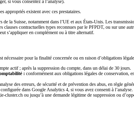
r, si vous consentez à l’analyse).
es appropriés existent avec ces prestataires.
ors de la Suisse, notamment dans l’UE et aux États-Unis. Les transmissi
 clauses contractuelles types reconnues par le PFPDT, ou sur une autre 
t s’appliquer en complément ou à titre alternatif.
écessaire pour la finalité concernée ou en raison d’obligations légale
pte actif ; après la suppression du compte, dans un délai de 30 jours.
omptabilité :
conformément aux obligations légales de conservation, en 
nalyse des erreurs, de sécurité et de prévention des abus, en règle génér
onfigurée dans Google Analytics 4, si vous avez consenti à l’analyse.
gie-cluster.ch ou jusqu’à une demande légitime de suppression ou d’oppo